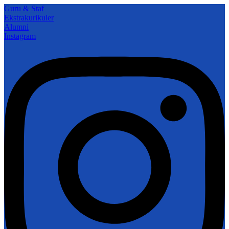
Guru & Staf
Ekstrakurikuler
Alumni
Instagram