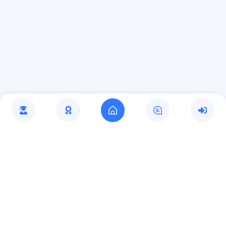
Jasa Pembuatan Website
RRDigital.id
Jl. Raya KHR. Ma’mun Nawawi, No.19 Kp, Cibogo Kaum
No.03/01, Sindangmulya Cibarusah Bekasi, Jawa Barat
17340